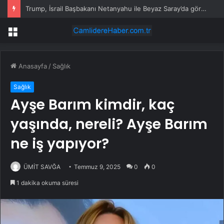
Trump, İsrail Başbakanı Netanyahu ile Beyaz Saray’da görüştü
Menü
Anasayfa
/
Sağlık
Sağlık
Ayşe Barım kimdir, kaç
yaşında, nereli? Ayşe Barım
ne iş yapıyor?
ÜMİT SAVĞA
Temmuz 9, 2025
0
0
1 dakika okuma süresi