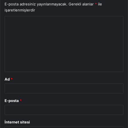
E-posta adresiniz yayınlanmayacak.
Gerekli alanlar
*
ile
işaretlenmişlerdir
Y
o
r
u
m
*
Ad
*
E-posta
*
İnternet sitesi