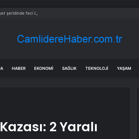
et şeridinde feci ölüm: Servis şoförüne midibüs çarptı
FA
HABER
EKONOMI
SAĞLIK
TEKNOLOJI
YAŞAM
Kazası: 2 Yaralı