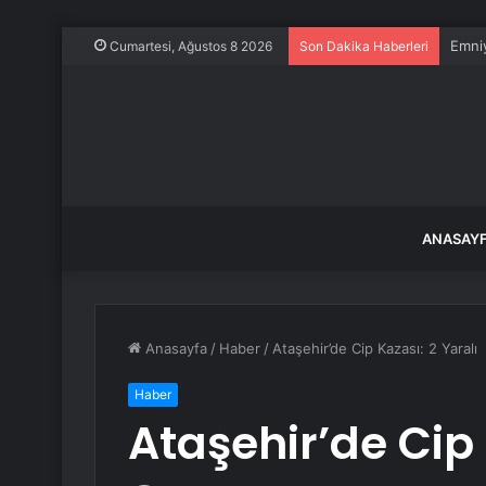
Emniy
Cumartesi, Ağustos 8 2026
Son Dakika Haberleri
ANASAY
Anasayfa
/
Haber
/
Ataşehir’de Cip Kazası: 2 Yaralı
Haber
Ataşehir’de Cip 