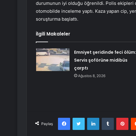
durumunun iyi olduğu öğrenildi. Polis ekipleri o
otomobilde inceleme yaptı. Kaza yapan cip, yem y
soruşturma başlattı.
İlgili Makaleler
Emniyet şeridinde feci ölüm
Servis şoförüne midibüs
çarptı
Ağustos 8, 2026
Facebook
Twitter
LinkedIn
Tumblr
Pint
Paylaş