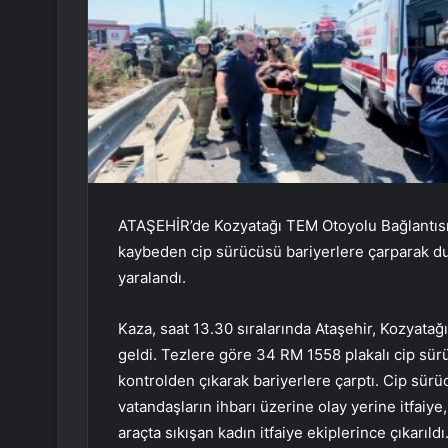
ATAŞEHİR’de Kozyatağı TEM Otoyolu Bağlantısı
kaybeden cip sürücüsü bariyerlere çarparak dur
yaralandı.
Kaza, saat 13.30 sıralarında Ataşehir, Kozyat
geldi. Tezlere göre 34 RM 1558 plakalı cip sü
kontrolden çıkarak bariyerlere çarptı. Cip sür
vatandaşların ihbarı üzerine olay yerine itfaiye,
araçta sıkışan kadın itfaiye ekiplerince çıkarıl