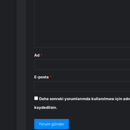
o
r
u
m
*
Ad
*
E-posta
*
Daha sonraki yorumlarımda kullanılması için adı
kaydedilsin.