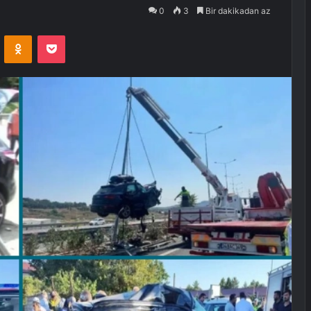
0
3
Bir dakikadan az
VKontakte
Odnoklassniki
Pocket