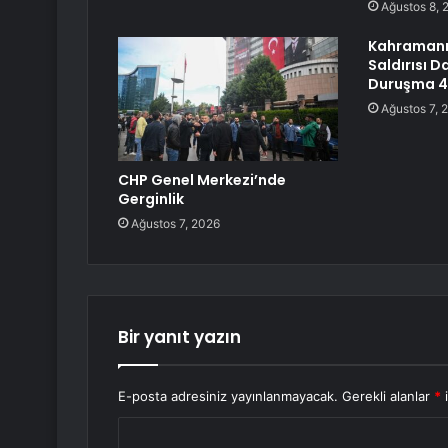
Ağustos 8, 
Kahramanm
Saldırısı D
Duruşma 4 
Ağustos 7, 
CHP Genel Merkezi’nde
Gerginlik
Ağustos 7, 2026
Bir yanıt yazın
E-posta adresiniz yayınlanmayacak.
Gerekli alanlar
*
i
Y