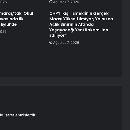
2026
Ağustos 7, 2026
araş’taki Okul
CHP’li Kış: “Emeklinin Gerçek
avasında İlk
Maaşı Yükseltilmiyor; Yalnızca
Eylül’de
Açlık Sınırının Altında
Yaşayacağı Yeni Rakam İlan
2026
Ediliyor”
Ağustos 7, 2026
le işaretlenmişlerdir