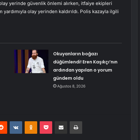
lay yerinde güvenlik önlemi alırken, itfaiye ekipleri
ardımıyla olay yerinden kaldırıldı. Polis kazayla ilgili
:
Okuyanların boğazı
düğümlendi! Eren Kaşıkçı’nın
ardından yapılan o yorum
gündem oldu
Ağustos 8, 2026
erest
Reddit
VKontakte
Odnoklassniki
Pocket
E-Posta ile paylaş
Yazdır