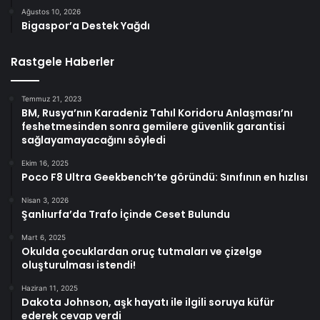
Ağustos 10, 2026
Bigaspor’a Destek Yağdı
Rastgele Haberler
Temmuz 21, 2023
BM, Rusya’nın Karadeniz Tahıl Koridoru Anlaşması’nı
feshetmesinden sonra gemilere güvenlik garantisi
sağlayamayacağını söyledi
Ekim 16, 2025
Poco F8 Ultra Geekbench’te göründü: Sınıfının en hızlısı
Nisan 3, 2026
Şanlıurfa’da Trafo İçinde Ceset Bulundu
Mart 6, 2025
Okulda çocuklardan oruç tutmaları ve çizelge
oluşturulması istendi!
Haziran 11, 2025
Dakota Johnson, aşk hayatı ile ilgili soruya küfür
ederek cevap verdi