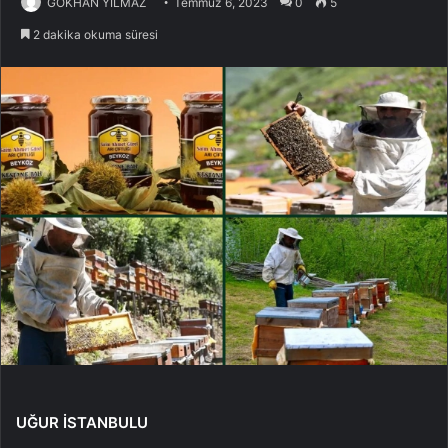
GÖKHAN YILMAZ
Temmuz 6, 2023
0
5
2 dakika okuma süresi
UĞUR İSTANBULU