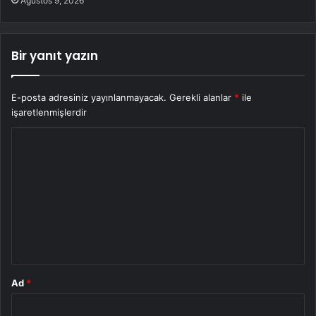
Ağustos 9, 2026
Bir yanıt yazın
E-posta adresiniz yayınlanmayacak.
Gerekli alanlar
*
ile
işaretlenmişlerdir
Y
o
r
u
m
*
Ad
*