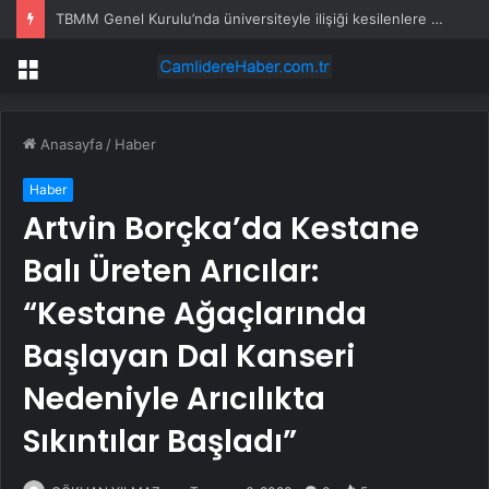
TBMM Genel Kurulu’nda üniversiteyle ilişiği kesilenlere dönüş hakkı sağlayan “öğrenci affı” maddesi kabul edildi
Menü
Anasayfa
/
Haber
Haber
Artvin Borçka’da Kestane
Balı Üreten Arıcılar:
“Kestane Ağaçlarında
Başlayan Dal Kanseri
Nedeniyle Arıcılıkta
Sıkıntılar Başladı”