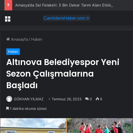
Amasya’da Sel Felaketi: 5 Bin Dekar Tarım Alanı Etkilendi
Menü
Anasayfa
/
Haber
Haber
Altınova Belediyespor Yeni
Sezon Çalışmalarına
Başladı
GÖKHAN YILMAZ
Temmuz 26, 2023
0
6
1 dakika okuma süresi