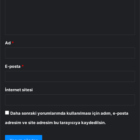
u
m
*
Ad
*
E-posta
*
İnternet sitesi
Daha sonraki yorumlarımda kullanılması için adım, e-posta
adresim ve site adresim bu tarayıcıya kaydedilsin.