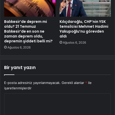
Balıkesir’de deprem mi
Kılıçdaroğlu, CHP’nin YSK
oldu? 21 Temmuz
temsilcisi Mehmet Hadimi
Balıkesir’de en son ne
Yakupoğlu’nu görevden
zaman deprem oldu,
aldı
depremin şiddeti belli mi?
Ağustos 6, 2026
Ağustos 6, 2026
Bir yanıt yazın
E-posta adresiniz yayınlanmayacak.
Gerekli alanlar
*
ile
işaretlenmişlerdir
Y
o
r