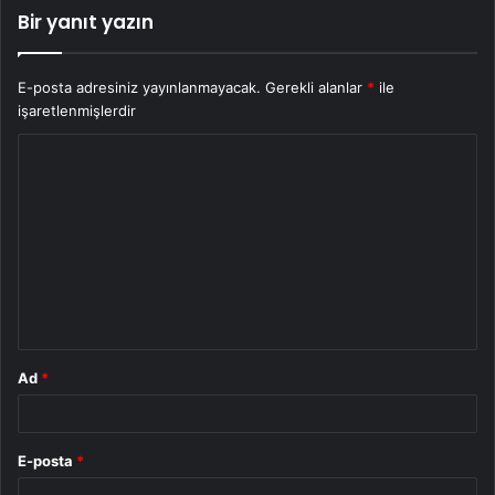
Bir yanıt yazın
E-posta adresiniz yayınlanmayacak.
Gerekli alanlar
*
ile
işaretlenmişlerdir
Y
o
r
u
m
*
Ad
*
E-posta
*