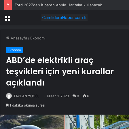
Ford 2027’den itibaren Apple Haritalar kullanacak
Menü
Anasayfa
/
Ekonomi
Ekonomi
ABD’de elektrikli araç
teşvikleri için yeni kurallar
açıklandı
TAYLAN YÜCEL
Nisan 1, 2023
0
6
1 dakika okuma süresi