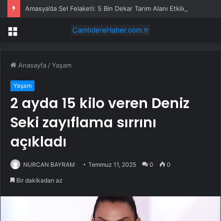
Amasya’da Sel Felaketi: 5 Bin Dekar Tarım Alanı Etkilendi
Menü
Anasayfa
/
Yaşam
Yaşam
2 ayda 15 kilo veren Deniz
Seki zayıflama sırrını
açıkladı
NURCAN BAYRAM
Temmuz 11, 2025
0
0
Bir dakikadan az