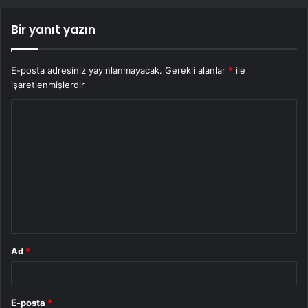
Bir yanıt yazın
E-posta adresiniz yayınlanmayacak.
Gerekli alanlar
*
ile
işaretlenmişlerdir
Y
o
r
u
m
*
Ad
*
E-posta
*